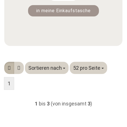
in meine Einkaufstasche
Sortieren nach
Sortieren nach
52 pro Seite
pro Seite
1
1
bis
3
(von insgesamt
3
)