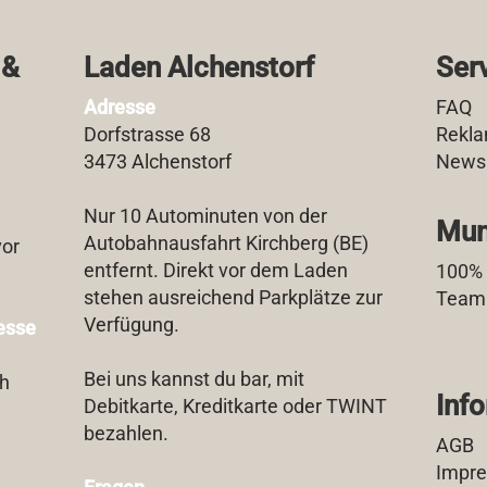
 &
Laden Alchenstorf
Ser
Adresse
FAQ
Dorfstrasse 68
Rekla
3473 Alchenstorf
Newsl
Nur 10 Autominuten von der
Mun
Autobahnausfahrt Kirchberg (BE)
vor
entfernt. Direkt vor dem Laden
100%
stehen ausreichend Parkplätze zur
Team
Verfügung.
esse
Bei uns kannst du bar, mit
ch
Inf
Debitkarte, Kreditkarte oder TWINT
bezahlen.
AGB
Impr