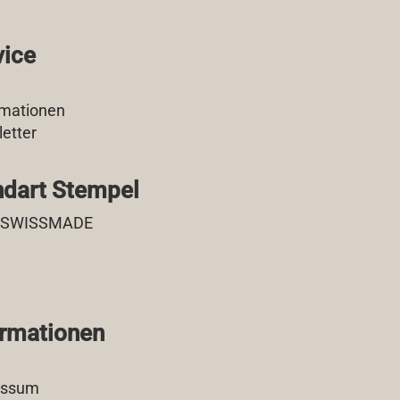
vice
mationen
etter
dart Stempel
 SWISSMADE
ormationen
essum