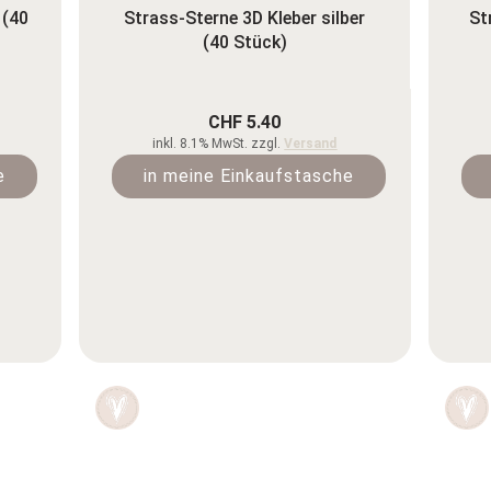
 (40
Strass-Sterne 3D Kleber silber
St
(40 Stück)
CHF 5.40
inkl. 8.1% MwSt. zzgl.
Versand
e
in meine Einkaufstasche