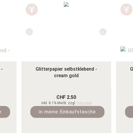
 -
Glitterpapier selbstklebend -
G
cream gold
CHF 2.50
inkl. 8.1% MwSt. zzgl.
Versand
e
in meine Einkaufstasche