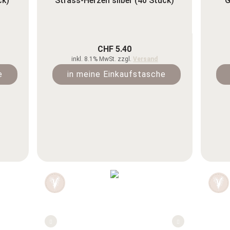
ck)
Strass-Herzen silber (40 Stück)
G
CHF 5.40
inkl. 8.1% MwSt. zzgl.
Versand
e
in meine Einkaufstasche