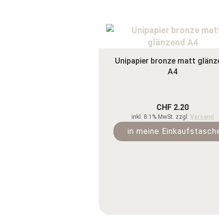
Unipapier bronze matt glänz
A4
CHF 2.20
inkl. 8.1% MwSt. zzgl.
Versand
in meine Einkaufstasch