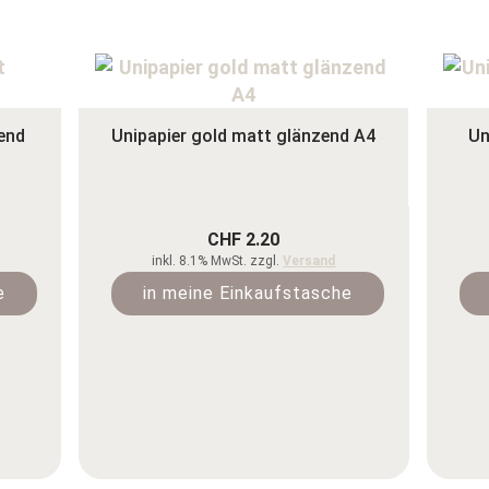
end
Unipapier gold matt glänzend A4
Un
CHF 2.20
inkl. 8.1% MwSt. zzgl.
Versand
e
in meine Einkaufstasche