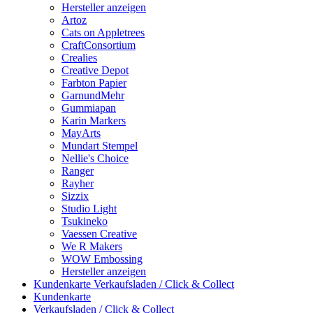
Hersteller anzeigen
Artoz
Cats on Appletrees
CraftConsortium
Crealies
Creative Depot
Farbton Papier
GarnundMehr
Gummiapan
Karin Markers
MayArts
Mundart Stempel
Nellie's Choice
Ranger
Rayher
Sizzix
Studio Light
Tsukineko
Vaessen Creative
We R Makers
WOW Embossing
Hersteller anzeigen
Kundenkarte
Verkaufsladen / Click & Collect
Kundenkarte
Verkaufsladen / Click & Collect