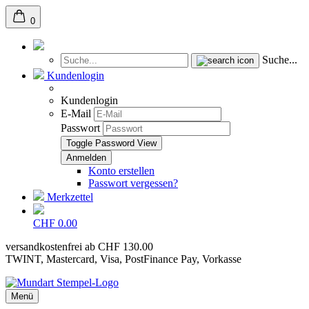
0
Suche...
Kundenlogin
Kundenlogin
E-Mail
Passwort
Toggle Password View
Konto erstellen
Passwort vergessen?
Merkzettel
CHF 0.00
versandkostenfrei ab CHF 130.00
TWINT, Mastercard, Visa, PostFinance Pay, Vorkasse
Menü