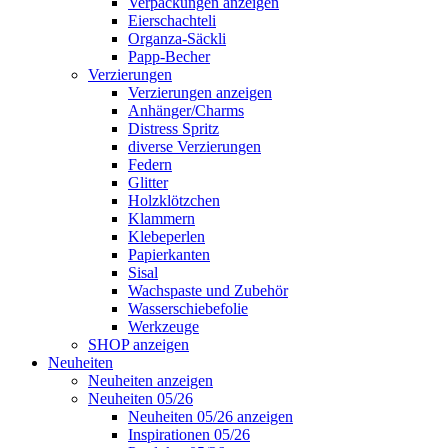
Verpackungen anzeigen
Eierschachteli
Organza-Säckli
Papp-Becher
Verzierungen
Verzierungen anzeigen
Anhänger/Charms
Distress Spritz
diverse Verzierungen
Federn
Glitter
Holzklötzchen
Klammern
Klebeperlen
Papierkanten
Sisal
Wachspaste und Zubehör
Wasserschiebefolie
Werkzeuge
SHOP anzeigen
Neuheiten
Neuheiten anzeigen
Neuheiten 05/26
Neuheiten 05/26 anzeigen
Inspirationen 05/26