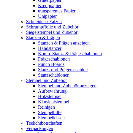
Glitterpapier
Krepppapier
transparentes Papier
Unipapier
Schneiden / Falzen
Schrumpffolie und Zubehör
Siegelstempel und Zubehör
Stanzen & Prägen
Stanzen & Prägen anzeigen
Handstanzer
Komb. Stanz- & Prägeschablonen
Prägeschablonen
Punch Boards
Stanz- und Prägemaschine
Stanzschablonen
Stempel und Zubehör
Stempel und Zubehör anzeigen
Aufbewahrung
Holzstempel
Klarsichtstempel
Reinigen
Stempelhilfe
Stempelkissen
Teelichtbotschaften
Verpackungen