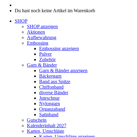
Du hast noch keine Artikel im Warenkorb
SHOP
SHOP anzeigen
Aktionen
Aufbewahrung
Embossing
Embossing anzeigen
Pulver
Zubehör
Garn & Bänder
Garn & Bänder anzeigen
Bäckergarn
Band aus Spitze
Chiffonband
diverse Bänder
Juteschnur
Nylongarn
Organzaband
Satinband
Gutschein
Kalenderinhalt 2027
Karten, Umschläge
Karten, Umschläge anzeigen