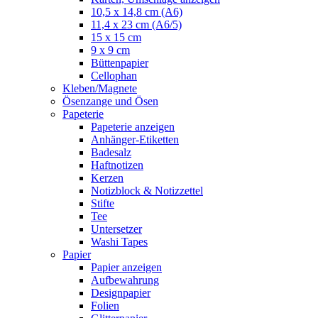
10,5 x 14,8 cm (A6)
11,4 x 23 cm (A6/5)
15 x 15 cm
9 x 9 cm
Büttenpapier
Cellophan
Kleben/Magnete
Ösenzange und Ösen
Papeterie
Papeterie anzeigen
Anhänger-Etiketten
Badesalz
Haftnotizen
Kerzen
Notizblock & Notizzettel
Stifte
Tee
Untersetzer
Washi Tapes
Papier
Papier anzeigen
Aufbewahrung
Designpapier
Folien