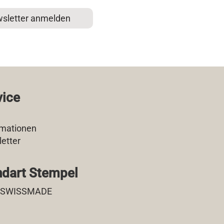
sletter anmelden
vice
mationen
etter
dart Stempel
 SWISSMADE