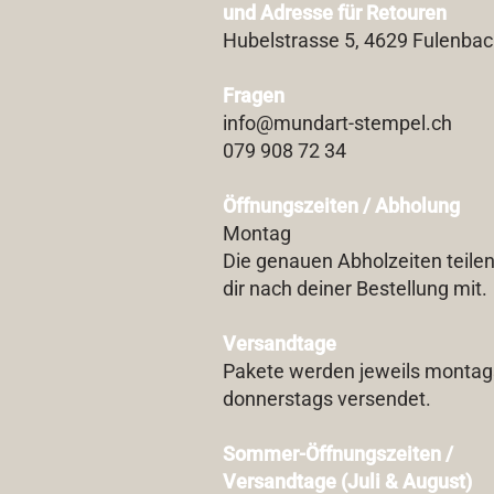
und Adresse für Retouren
Hubelstrasse 5, 4629 Fulenba
Fragen
info@mundart-stempel.ch
079 908 72 34
Öffnungszeiten / Abholung
Montag
Die genauen Abholzeiten teilen
dir nach deiner Bestellung mit.
Versandtage
Pakete werden jeweils montag
donnerstags versendet.
Sommer-Öffnungszeiten /
Versandtage (Juli & August)