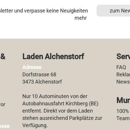
etter und verpasse keine Neuigkeiten
zum New
mehr
 &
Laden Alchenstorf
Ser
Adresse
FAQ
Dorfstrasse 68
Rekla
3473 Alchenstorf
Newsl
Nur 10 Autominuten von der
Mun
Autobahnausfahrt Kirchberg (BE)
vor
entfernt. Direkt vor dem Laden
100%
stehen ausreichend Parkplätze zur
Team
Verfügung.
esse