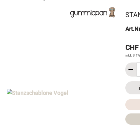
STA
Art.Nr
CHF 
inkl. 8.1