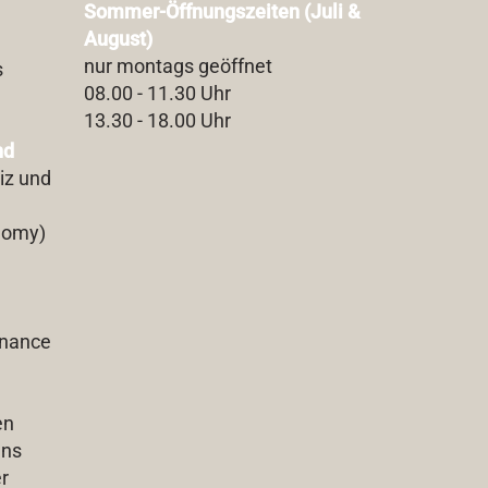
Sommer-Öffnungszeiten (Juli &
August)
nur montags geöffnet
s
08.00 - 11.30 Uhr
13.30 - 18.00 Uhr
nd
iz und
nomy)
inance
en
uns
r