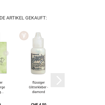
DE ARTIKEL GEKAUFT:
er
flüssiger
Reisslineal
erge
Glitterkleber -
...
diamond
0
CHF 4.50
CHF 9.50