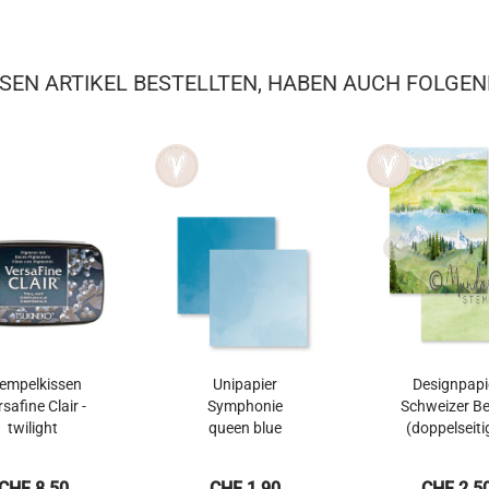
SEN ARTIKEL BESTELLTEN, HABEN AUCH FOLGEN
empelkissen
Unipapier
Designpapi
safine Clair -
Symphonie
Schweizer B
twilight
queen blue
(doppelseitig
CHF 8.50
CHF 1.90
CHF 2.5