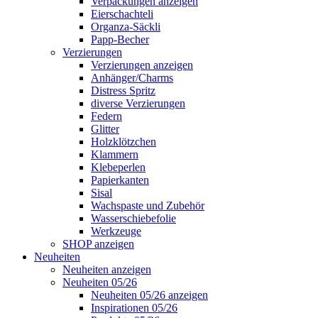
Verpackungen anzeigen
Eierschachteli
Organza-Säckli
Papp-Becher
Verzierungen
Verzierungen anzeigen
Anhänger/Charms
Distress Spritz
diverse Verzierungen
Federn
Glitter
Holzklötzchen
Klammern
Klebeperlen
Papierkanten
Sisal
Wachspaste und Zubehör
Wasserschiebefolie
Werkzeuge
SHOP anzeigen
Neuheiten
Neuheiten anzeigen
Neuheiten 05/26
Neuheiten 05/26 anzeigen
Inspirationen 05/26