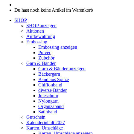
Du hast noch keine Artikel im Warenkorb
SHOP
SHOP anzeigen
Aktionen
Aufbewahrung
Embossing
Embossing anzeigen
Pulver
Zubehör
Garn & Bänder
Garn & Bänder anzeigen
Bäckergarn
Band aus Spitze
Chiffonband
diverse Bänder
Juteschnur
Nylongarn
Organzaband
Satinband
Gutschein
Kalenderinhalt 2027
Karten, Umschläge
Karten, Umschläge anzeigen