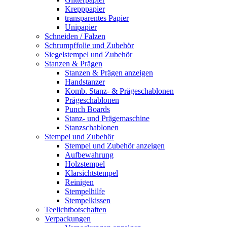
Krepppapier
transparentes Papier
Unipapier
Schneiden / Falzen
Schrumpffolie und Zubehör
Siegelstempel und Zubehör
Stanzen & Prägen
Stanzen & Prägen anzeigen
Handstanzer
Komb. Stanz- & Prägeschablonen
Prägeschablonen
Punch Boards
Stanz- und Prägemaschine
Stanzschablonen
Stempel und Zubehör
Stempel und Zubehör anzeigen
Aufbewahrung
Holzstempel
Klarsichtstempel
Reinigen
Stempelhilfe
Stempelkissen
Teelichtbotschaften
Verpackungen