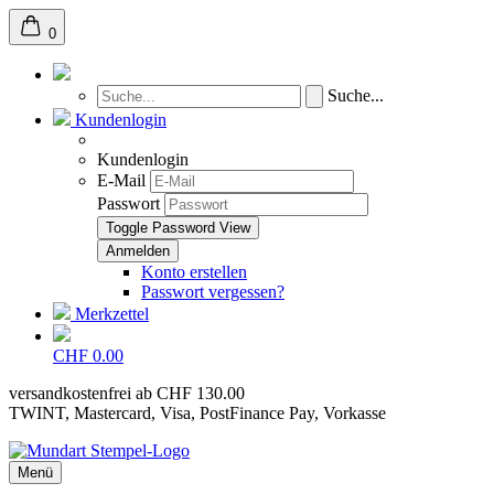
0
Suche...
Kundenlogin
Kundenlogin
E-Mail
Passwort
Toggle Password View
Konto erstellen
Passwort vergessen?
Merkzettel
CHF 0.00
versandkostenfrei ab CHF 130.00
TWINT, Mastercard, Visa, PostFinance Pay, Vorkasse
Menü