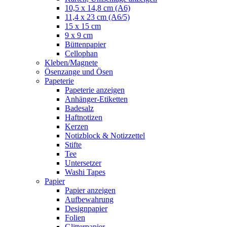
10,5 x 14,8 cm (A6)
11,4 x 23 cm (A6/5)
15 x 15 cm
9 x 9 cm
Büttenpapier
Cellophan
Kleben/Magnete
Ösenzange und Ösen
Papeterie
Papeterie anzeigen
Anhänger-Etiketten
Badesalz
Haftnotizen
Kerzen
Notizblock & Notizzettel
Stifte
Tee
Untersetzer
Washi Tapes
Papier
Papier anzeigen
Aufbewahrung
Designpapier
Folien
Glitterpapier