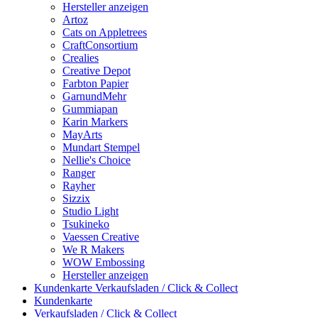
Hersteller anzeigen
Artoz
Cats on Appletrees
CraftConsortium
Crealies
Creative Depot
Farbton Papier
GarnundMehr
Gummiapan
Karin Markers
MayArts
Mundart Stempel
Nellie's Choice
Ranger
Rayher
Sizzix
Studio Light
Tsukineko
Vaessen Creative
We R Makers
WOW Embossing
Hersteller anzeigen
Kundenkarte
Verkaufsladen / Click & Collect
Kundenkarte
Verkaufsladen / Click & Collect