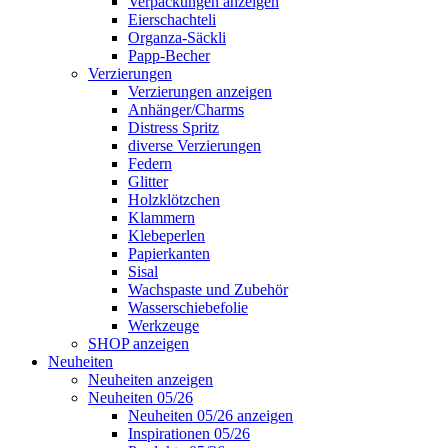
Verpackungen anzeigen
Eierschachteli
Organza-Säckli
Papp-Becher
Verzierungen
Verzierungen anzeigen
Anhänger/Charms
Distress Spritz
diverse Verzierungen
Federn
Glitter
Holzklötzchen
Klammern
Klebeperlen
Papierkanten
Sisal
Wachspaste und Zubehör
Wasserschiebefolie
Werkzeuge
SHOP anzeigen
Neuheiten
Neuheiten anzeigen
Neuheiten 05/26
Neuheiten 05/26 anzeigen
Inspirationen 05/26