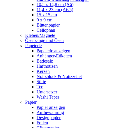
10,5 x 14,8 cm (A6)
11,4 x 23 cm (A6/5)
15 x 15 cm
9 x 9 cm
Büttenpapier
Cellophan
Kleben/Magnete
Ösenzange und Ösen
Papeterie
Papeterie anzeigen
Anhänger-Etiketten
Badesalz
Haftnotizen
Kerzen
Notizblock & Notizzettel
Stifte
Tee
Untersetzer
Washi Tapes
Papier
Papier anzeigen
Aufbewahrung
Designpapier
Folien
Glitterpapier