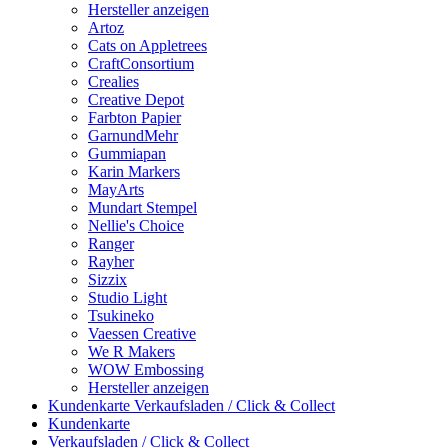
Hersteller anzeigen
Artoz
Cats on Appletrees
CraftConsortium
Crealies
Creative Depot
Farbton Papier
GarnundMehr
Gummiapan
Karin Markers
MayArts
Mundart Stempel
Nellie's Choice
Ranger
Rayher
Sizzix
Studio Light
Tsukineko
Vaessen Creative
We R Makers
WOW Embossing
Hersteller anzeigen
Kundenkarte
Verkaufsladen / Click & Collect
Kundenkarte
Verkaufsladen / Click & Collect