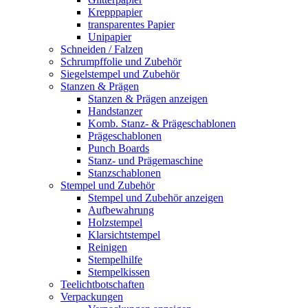
Krepppapier
transparentes Papier
Unipapier
Schneiden / Falzen
Schrumpffolie und Zubehör
Siegelstempel und Zubehör
Stanzen & Prägen
Stanzen & Prägen anzeigen
Handstanzer
Komb. Stanz- & Prägeschablonen
Prägeschablonen
Punch Boards
Stanz- und Prägemaschine
Stanzschablonen
Stempel und Zubehör
Stempel und Zubehör anzeigen
Aufbewahrung
Holzstempel
Klarsichtstempel
Reinigen
Stempelhilfe
Stempelkissen
Teelichtbotschaften
Verpackungen