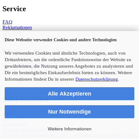
Service
FAQ
Reklamationen
Newsletter
Diese Webseite verwendet Cookies und andere Technologien
Mundart Stempel
Wir verwenden Cookies und ähnliche Technologien, auch von
Drittanbietern, um die ordentliche Funktionsweise der Website zu
100% SWISSMADE
gewährleisten, die Nutzung unseres Angebotes zu analysieren und
Team
Dir ein bestmögliches Einkaufserlebnis bieten zu können. Weitere
Informationen findest Du in unserer
Datenschutzerklärung
.
Alle Akzeptieren
Informationen
Nur Notwendige
AGB
Impressum
Datenschutz
Weitere Informationen
Versand- und Zahlungsbedingungen
Onlineshop
by Gambio.de © 2025 - webdesign by
InuxWeb GmbH