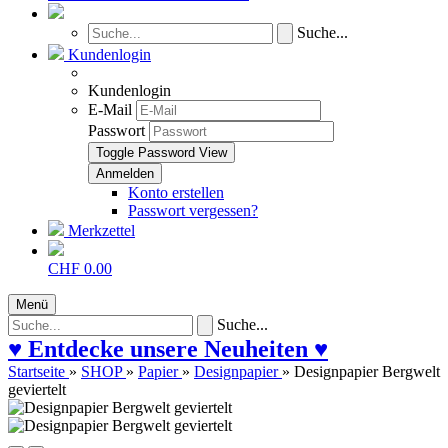
Suche...
Kundenlogin
Kundenlogin
E-Mail
Passwort
Toggle Password View
Konto erstellen
Passwort vergessen?
Merkzettel
CHF 0.00
Menü
Suche...
♥ Entdecke unsere Neuheiten ♥
Startseite
»
SHOP
»
Papier
»
Designpapier
»
Designpapier Bergwelt
geviertelt