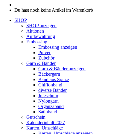
Du hast noch keine Artikel im Warenkorb
SHOP
SHOP anzeigen
Aktionen
Aufbewahrung
Embossing
Embossing anzeigen
Pulver
Zubehör
Garn & Bänder
Garn & Bänder anzeigen
Bäckergarn
Band aus Spitze
Chiffonband
diverse Bänder
Juteschnur
Nylongarn
Organzaband
Satinband
Gutschein
Kalenderinhalt 2027
Karten, Umschläge
Karten, Umschläge anzeigen