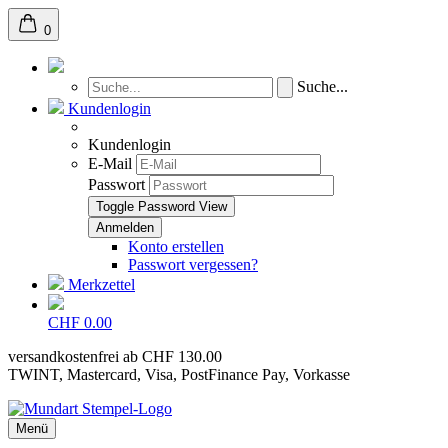
0
Suche...
Kundenlogin
Kundenlogin
E-Mail
Passwort
Toggle Password View
Konto erstellen
Passwort vergessen?
Merkzettel
CHF 0.00
versandkostenfrei ab CHF 130.00
TWINT, Mastercard, Visa, PostFinance Pay, Vorkasse
Menü