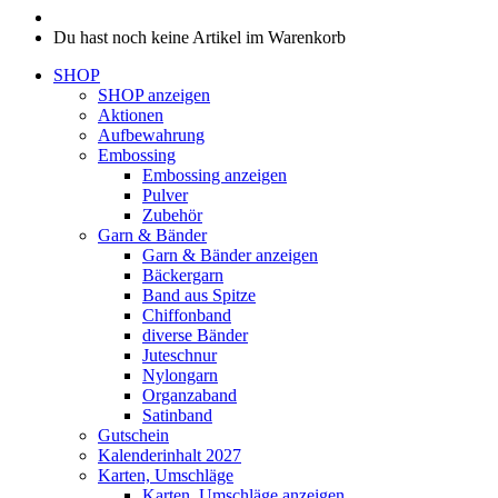
Du hast noch keine Artikel im Warenkorb
SHOP
SHOP anzeigen
Aktionen
Aufbewahrung
Embossing
Embossing anzeigen
Pulver
Zubehör
Garn & Bänder
Garn & Bänder anzeigen
Bäckergarn
Band aus Spitze
Chiffonband
diverse Bänder
Juteschnur
Nylongarn
Organzaband
Satinband
Gutschein
Kalenderinhalt 2027
Karten, Umschläge
Karten, Umschläge anzeigen