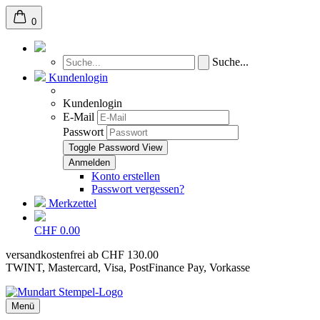
0
Suche...
Kundenlogin
Kundenlogin
E-Mail
Passwort
Toggle Password View
Konto erstellen
Passwort vergessen?
Merkzettel
CHF 0.00
versandkostenfrei ab CHF 130.00
TWINT, Mastercard, Visa, PostFinance Pay, Vorkasse
Menü