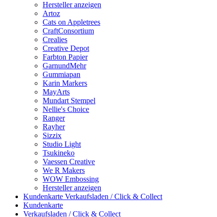
Hersteller anzeigen
Artoz
Cats on Appletrees
CraftConsortium
Crealies
Creative Depot
Farbton Papier
GarnundMehr
Gummiapan
Karin Markers
MayArts
Mundart Stempel
Nellie's Choice
Ranger
Rayher
Sizzix
Studio Light
Tsukineko
Vaessen Creative
We R Makers
WOW Embossing
Hersteller anzeigen
Kundenkarte
Verkaufsladen / Click & Collect
Kundenkarte
Verkaufsladen / Click & Collect