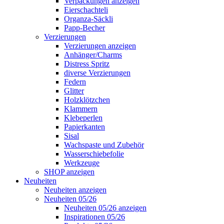
Verpackungen anzeigen
Eierschachteli
Organza-Säckli
Papp-Becher
Verzierungen
Verzierungen anzeigen
Anhänger/Charms
Distress Spritz
diverse Verzierungen
Federn
Glitter
Holzklötzchen
Klammern
Klebeperlen
Papierkanten
Sisal
Wachspaste und Zubehör
Wasserschiebefolie
Werkzeuge
SHOP anzeigen
Neuheiten
Neuheiten anzeigen
Neuheiten 05/26
Neuheiten 05/26 anzeigen
Inspirationen 05/26