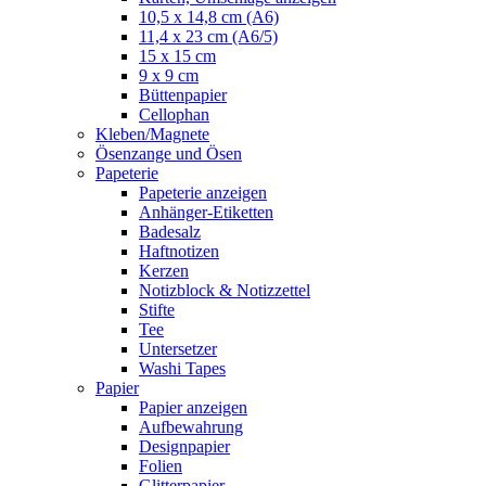
10,5 x 14,8 cm (A6)
11,4 x 23 cm (A6/5)
15 x 15 cm
9 x 9 cm
Büttenpapier
Cellophan
Kleben/Magnete
Ösenzange und Ösen
Papeterie
Papeterie anzeigen
Anhänger-Etiketten
Badesalz
Haftnotizen
Kerzen
Notizblock & Notizzettel
Stifte
Tee
Untersetzer
Washi Tapes
Papier
Papier anzeigen
Aufbewahrung
Designpapier
Folien
Glitterpapier