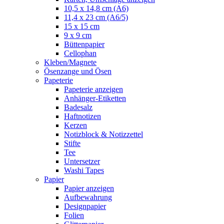
10,5 x 14,8 cm (A6)
11,4 x 23 cm (A6/5)
15 x 15 cm
9 x 9 cm
Büttenpapier
Cellophan
Kleben/Magnete
Ösenzange und Ösen
Papeterie
Papeterie anzeigen
Anhänger-Etiketten
Badesalz
Haftnotizen
Kerzen
Notizblock & Notizzettel
Stifte
Tee
Untersetzer
Washi Tapes
Papier
Papier anzeigen
Aufbewahrung
Designpapier
Folien