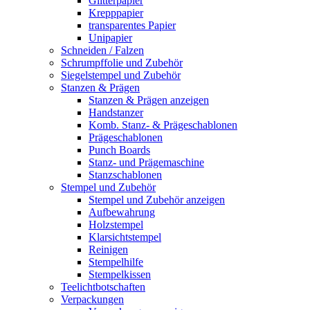
Glitterpapier
Krepppapier
transparentes Papier
Unipapier
Schneiden / Falzen
Schrumpffolie und Zubehör
Siegelstempel und Zubehör
Stanzen & Prägen
Stanzen & Prägen anzeigen
Handstanzer
Komb. Stanz- & Prägeschablonen
Prägeschablonen
Punch Boards
Stanz- und Prägemaschine
Stanzschablonen
Stempel und Zubehör
Stempel und Zubehör anzeigen
Aufbewahrung
Holzstempel
Klarsichtstempel
Reinigen
Stempelhilfe
Stempelkissen
Teelichtbotschaften
Verpackungen