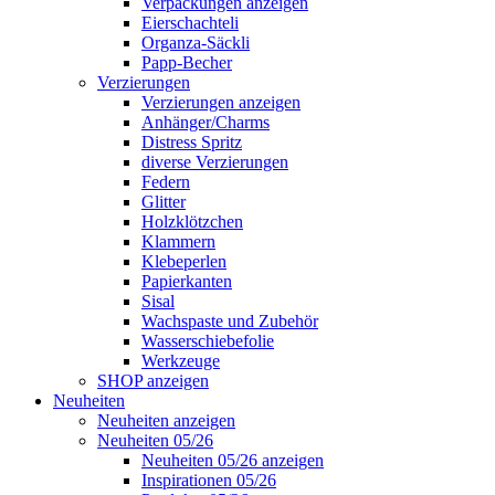
Verpackungen anzeigen
Eierschachteli
Organza-Säckli
Papp-Becher
Verzierungen
Verzierungen anzeigen
Anhänger/Charms
Distress Spritz
diverse Verzierungen
Federn
Glitter
Holzklötzchen
Klammern
Klebeperlen
Papierkanten
Sisal
Wachspaste und Zubehör
Wasserschiebefolie
Werkzeuge
SHOP anzeigen
Neuheiten
Neuheiten anzeigen
Neuheiten 05/26
Neuheiten 05/26 anzeigen
Inspirationen 05/26