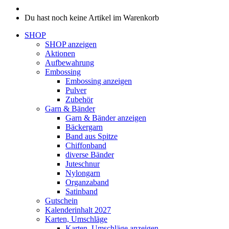
Du hast noch keine Artikel im Warenkorb
SHOP
SHOP anzeigen
Aktionen
Aufbewahrung
Embossing
Embossing anzeigen
Pulver
Zubehör
Garn & Bänder
Garn & Bänder anzeigen
Bäckergarn
Band aus Spitze
Chiffonband
diverse Bänder
Juteschnur
Nylongarn
Organzaband
Satinband
Gutschein
Kalenderinhalt 2027
Karten, Umschläge
Karten, Umschläge anzeigen