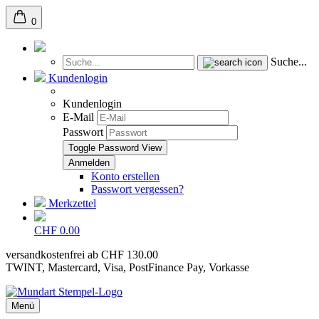
0
Suche...
Kundenlogin
Kundenlogin
E-Mail
Passwort
Toggle Password View
Konto erstellen
Passwort vergessen?
Merkzettel
CHF 0.00
versandkostenfrei ab CHF 130.00
TWINT, Mastercard, Visa, PostFinance Pay, Vorkasse
Menü