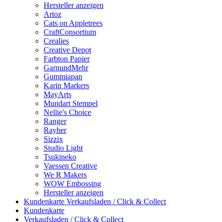
Hersteller anzeigen
Artoz
Cats on Appletrees
CraftConsortium
Crealies
Creative Depot
Farbton Papier
GarnundMehr
Gummiapan
Karin Markers
MayArts
Mundart Stempel
Nellie's Choice
Ranger
Rayher
Sizzix
Studio Light
Tsukineko
Vaessen Creative
We R Makers
WOW Embossing
Hersteller anzeigen
Kundenkarte
Verkaufsladen / Click & Collect
Kundenkarte
Verkaufsladen / Click & Collect